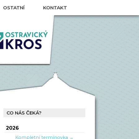
OSTATNÍ
KONTAKT
CO NÁS ČEKÁ?
2026
Kompletní termínovka →