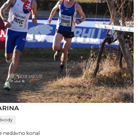
ARINA
ávody
se nedávno konal