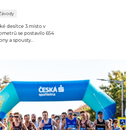
Závody
ké desítce 3.místo v
lometrů se postavilo 654
kony a spousty…