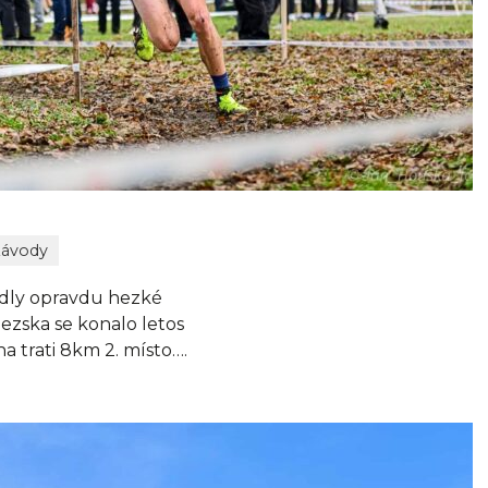
ávody
padly opravdu hezké
lezska se konalo letos
a trati 8km 2. místo….