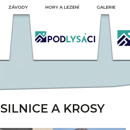
ZÁVODY
HORY A LEZENÍ
GALERIE
ATLETIKA
HORY 5000+
K
ILNICE A KROSY
ALPY
ÍK
HORSKÉ BĚHY
TATRY
OVÁ
XTRÉMNÍ ZÁVODY
CESTOVÁNÍ
A
TERMÍNOVKA
OVÁ
 SILNICE A KROSY