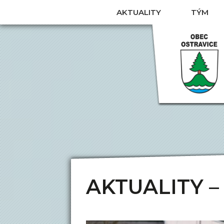
AKTUALITY
TÝM
O TÝMU
JAN ZEMANÍ
S
JAKUB ZEMAN
ANNA ZEMANÍK
E
JAN MICHN
ADÉLA LOJKÁSK
AKTUALITY –