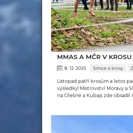
MMAS A MČR V KROSU
8. 12. 2025
Silnice a krosy
Z
Listopad patří krosům a letos 
výsledky! Mistrovství Moravy a S
na Olešné a Kubajs zde obsadil n