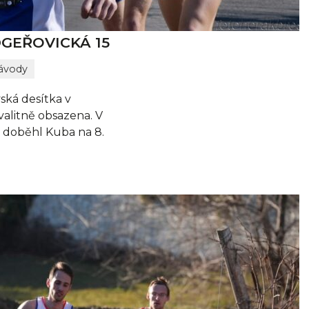
GEŘOVICKÁ 15
ávody
ská desítka v
kvalitně obsazena. V
 doběhl Kuba na 8.