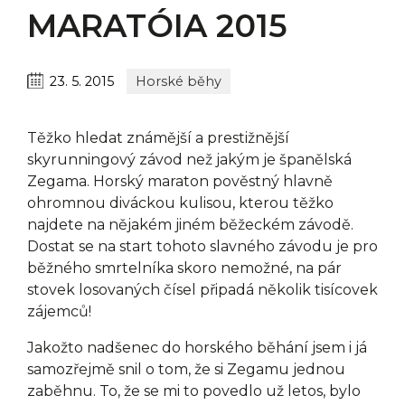
MARATÓIA 2015
23. 5. 2015
Horské běhy
Těžko hledat známější a prestižnější
skyrunningový závod než jakým je španělská
Zegama. Horský maraton pověstný hlavně
ohromnou diváckou kulisou, kterou těžko
najdete na nějakém jiném běžeckém závodě.
Dostat se na start tohoto slavného závodu je pro
běžného smrtelníka skoro nemožné, na pár
stovek losovaných čísel připadá několik tisícovek
zájemců!
Jakožto nadšenec do horského běhání jsem i já
samozřejmě snil o tom, že si Zegamu jednou
zaběhnu. To, že se mi to povedlo už letos, bylo