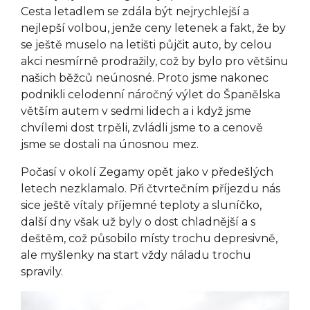
Cesta letadlem se zdála být nejrychlejší a
nejlepší volbou, jenže ceny letenek a fakt, že by
se ještě muselo na letišti půjčit auto, by celou
akci nesmírně prodražily, což by bylo pro většinu
našich běžců neúnosné. Proto jsme nakonec
podnikli celodenní náročný výlet do Španělska
větším autem v sedmi lidech a i když jsme
chvílemi dost trpěli, zvládli jsme to a cenově
jsme se dostali na únosnou mez.
Počasí v okolí Zegamy opět jako v předešlých
letech nezklamalo. Při čtvrtečním příjezdu nás
sice ještě vítaly příjemné teploty a sluníčko,
další dny však už byly o dost chladnější a s
deštěm, což působilo místy trochu depresivně,
ale myšlenky na start vždy náladu trochu
spravily.