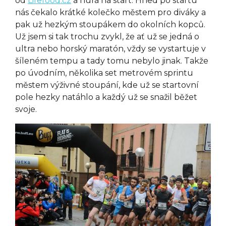
od
Lifefood.cz
a hurá na start. Hned po startu
nás čekalo krátké kolečko městem pro diváky a
pak už hezkým stoupákem do okolních kopců.
Už jsem si tak trochu zvykl, že ať už se jedná o
ultra nebo horský maratón, vždy se vystartuje v
šíleném tempu a tady tomu nebylo jinak. Takže
po úvodním, několika set metrovém sprintu
městem výživné stoupání, kde už se startovní
pole hezky natáhlo a každý už se snažil běžet
svoje.