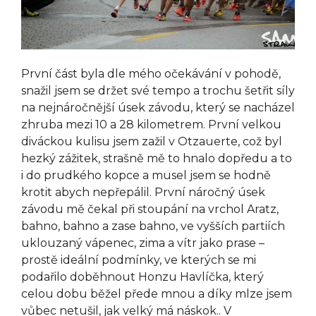
První část byla dle mého očekávání v pohodě,
snažil jsem se držet své tempo a trochu šetřit síly
na nejnáročnější úsek závodu, který se nacházel
zhruba mezi 10 a 28 kilometrem. První velkou
diváckou kulisu jsem zažil v Otzauerte, což byl
hezký zážitek, strašně mě to hnalo dopředu a to
i do prudkého kopce a musel jsem se hodně
krotit abych nepřepálil. První náročný úsek
závodu mě čekal při stoupání na vrchol Aratz,
bahno, bahno a zase bahno, ve vyšších partiích
uklouzaný vápenec, zima a vítr jako prase –
prostě ideální podmínky, ve kterých se mi
podařilo doběhnout Honzu Havlíčka, který
celou dobu běžel přede mnou a díky mlze jsem
vůbec netušil, jak velký má náskok.. V