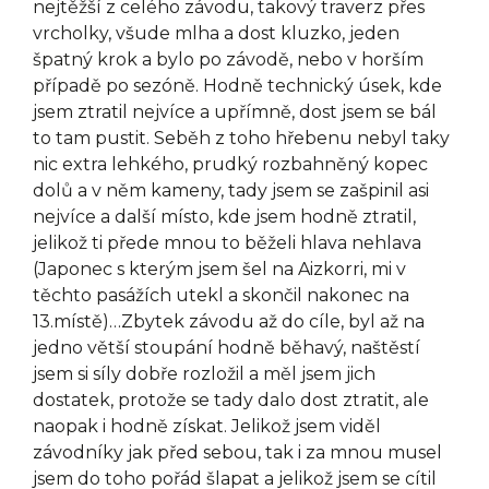
nejtěžší z celého závodu, takový traverz přes
vrcholky, všude mlha a dost kluzko, jeden
špatný krok a bylo po závodě, nebo v horším
případě po sezóně. Hodně technický úsek, kde
jsem ztratil nejvíce a upřímně, dost jsem se bál
to tam pustit. Seběh z toho hřebenu nebyl taky
nic extra lehkého, prudký rozbahněný kopec
dolů a v něm kameny, tady jsem se zašpinil asi
nejvíce a další místo, kde jsem hodně ztratil,
jelikož ti přede mnou to běželi hlava nehlava
(Japonec s kterým jsem šel na Aizkorri, mi v
těchto pasážích utekl a skončil nakonec na
13.místě)…Zbytek závodu až do cíle, byl až na
jedno větší stoupání hodně běhavý, naštěstí
jsem si síly dobře rozložil a měl jsem jich
dostatek, protože se tady dalo dost ztratit, ale
naopak i hodně získat. Jelikož jsem viděl
závodníky jak před sebou, tak i za mnou musel
jsem do toho pořád šlapat a jelikož jsem se cítil