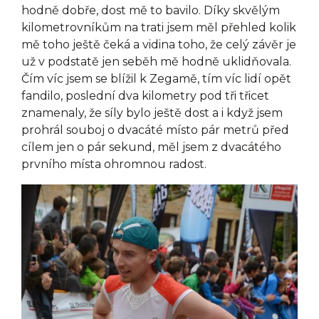
hodně dobře, dost mě to bavilo. Díky skvělým
kilometrovníkům na trati jsem měl přehled kolik
mě toho ještě čeká a vidina toho, že celý závěr je
už v podstatě jen seběh mě hodně uklidňovala.
Čím víc jsem se blížil k Zegamě, tím víc lidí opět
fandilo, poslední dva kilometry pod tři třicet
znamenaly, že síly bylo ještě dost a i když jsem
prohrál souboj o dvacáté místo pár metrů před
cílem jen o pár sekund, měl jsem z dvacátého
prvního místa ohromnou radost.