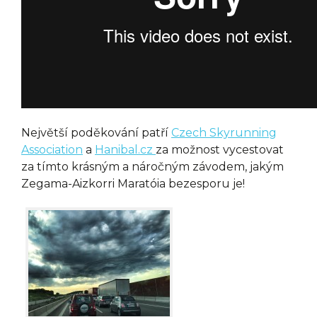
Největší poděkování patří
Czech Skyrunning
Association
a
Hanibal.cz
za možnost vycestovat
za tímto krásným a náročným závodem, jakým
Zegama-Aizkorri Maratóia bezesporu je!