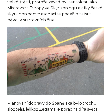
velké štěstí, protože závod byl tentokrát jako
Mistrovství Evropy ve Skyrunningu a díky české
skyrunnningové asociaci se podařilo zajistit
několik startovních čísel.
Plánování dopravy do Španělska bylo trochu
složitější, jelikož Zegama je pořádná díra světa.