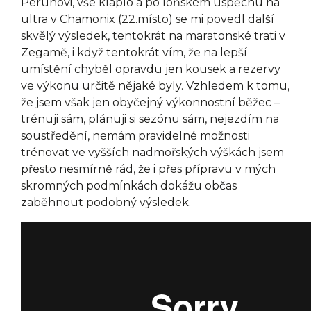
Perunovi, vše klaplo a po loňském úspěchu na
ultra v Chamonix (22.místo) se mi povedl další
skvělý výsledek, tentokrát na maratonské trati v
Zegamě, i když tentokrát vím, že na lepší
umístění chyběl opravdu jen kousek a rezervy
ve výkonu určitě nějaké byly. Vzhledem k tomu,
že jsem však jen obyčejný výkonnostní běžec –
trénuji sám, plánuji si sezónu sám, nejezdím na
soustředění, nemám pravidelné možnosti
trénovat ve vyšších nadmořských výškách jsem
přesto nesmírně rád, že i přes přípravu v mých
skromných podmínkách dokážu občas
zaběhnout podobný výsledek.